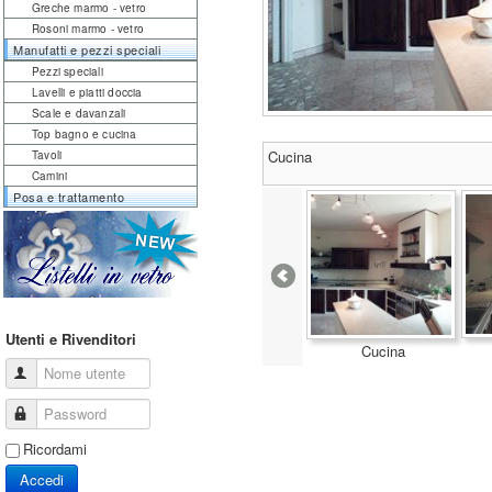
Greche marmo - vetro
Rosoni marmo - vetro
Manufatti e pezzi speciali
Pezzi speciali
Lavelli e piatti doccia
Scale e davanzali
Top bagno e cucina
Cucina
Tavoli
Camini
Posa e trattamento
Utenti e Rivenditori
Cucina
Nome utente
Password
Ricordami
Accedi