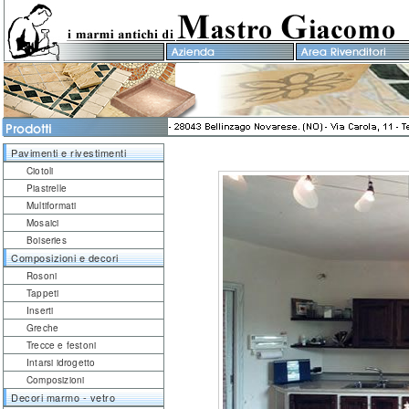
Pavimenti e rivestimenti
Ciotoli
Piastrelle
Multiformati
Mosaici
Boiseries
Composizioni e decori
Rosoni
Tappeti
Inserti
Greche
Trecce e festoni
Intarsi idrogetto
Composizioni
Decori marmo - vetro