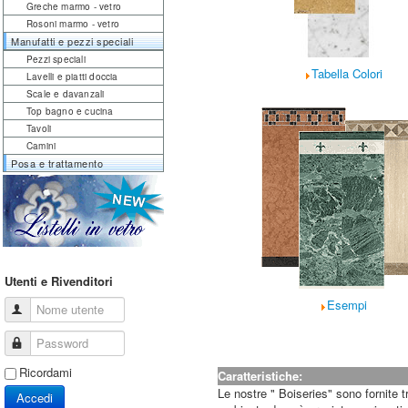
Greche marmo - vetro
Rosoni marmo - vetro
Manufatti e pezzi speciali
Pezzi speciali
Tabella Colori
Lavelli e piatti doccia
Scale e davanzali
Top bagno e cucina
Tavoli
Camini
Posa e trattamento
Utenti e Rivenditori
Esempi
Nome utente
Password
Ricordami
Caratteristiche:
Le nostre " Boiseries" sono fornite t
Accedi