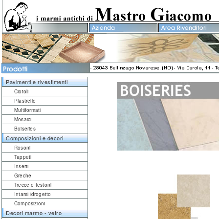
Pavimenti e rivestimenti
Ciotoli
Piastrelle
Multiformati
Mosaici
Boiseries
Composizioni e decori
Rosoni
Tappeti
Inserti
Greche
Trecce e festoni
Intarsi idrogetto
Composizioni
Decori marmo - vetro