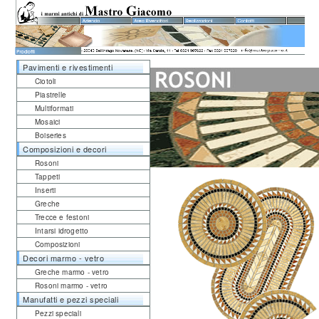
Pavimenti e rivestimenti
Ciotoli
Piastrelle
Multiformati
Mosaici
Boiseries
Composizioni e decori
Rosoni
Tappeti
Inserti
Greche
Trecce e festoni
Intarsi idrogetto
Composizioni
Decori marmo - vetro
Greche marmo - vetro
Rosoni marmo - vetro
Manufatti e pezzi speciali
Pezzi speciali