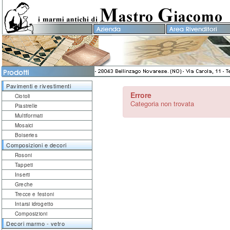
Pavimenti e rivestimenti
Errore
Ciotoli
Categoria non trovata
Piastrelle
Multiformati
Mosaici
Boiseries
Composizioni e decori
Rosoni
Tappeti
Inserti
Greche
Trecce e festoni
Intarsi idrogetto
Composizioni
Decori marmo - vetro