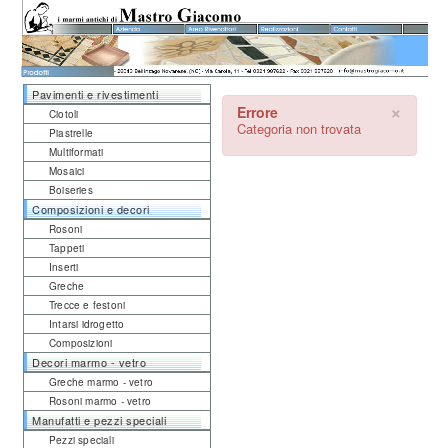
Pavimenti e rivestimenti
×
Errore
Ciotoli
Categoria non trovata
Piastrelle
Multiformati
Mosaici
Boiseries
Composizioni e decori
Rosoni
Tappeti
Inserti
Greche
Trecce e festoni
Intarsi idrogetto
Composizioni
Decori marmo - vetro
Greche marmo - vetro
Rosoni marmo - vetro
Manufatti e pezzi speciali
Pezzi speciali